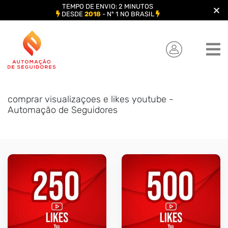
TEMPO DE ENVIO: 2 MINUTOS
DESDE
2018
- Nº 1 NO BRASIL
Skip
to
content
comprar visualizaçoes e likes youtube -
Automação de Seguidores