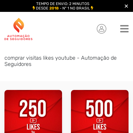
TEMPO DE ENVIO: 2 MINUTOS
DESDE
2018
- Nº 1 NO BRASIL
Skip
to
content
comprar visitas likes youtube - Automação de
Seguidores