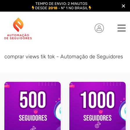
TEMPO DE ENVIO: 2 MINUTOS
DESDE
2018
- Nº 1 NO BRASIL
Skip
to
content
comprar views tik tok - Automação de Seguidores