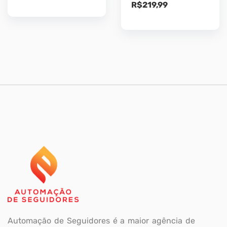
O
O
R$
219,99
preço
preço
original
atual
era:
é:
R$249,99.
R$219,99.
Automação de Seguidores é a maior agência de