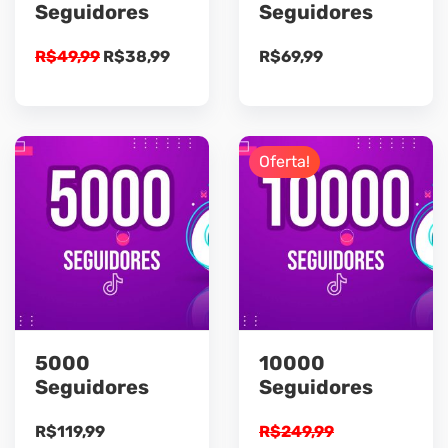
Seguidores
Seguidores
O
O
R$
49,99
R$
38,99
R$
69,99
preço
preço
original
atual
era:
é:
R$49,99.
R$38,99.
Oferta!
5000
10000
Seguidores
Seguidores
R$
119,99
R$
249,99