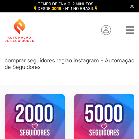
TEMPO DE ENVIO: 2 MINUTOS
DESDE
2018
- Nº 1 NO BRASIL
Skip
to
content
comprar seguidores regiao instagram - Automação
de Seguidores