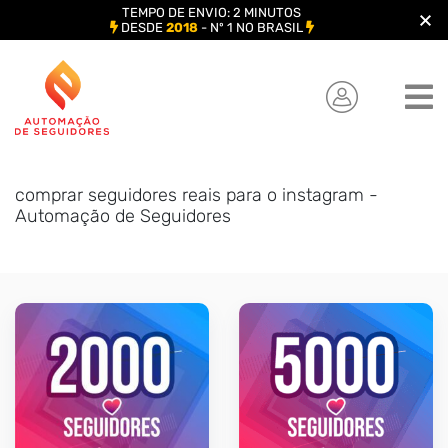
TEMPO DE ENVIO: 2 MINUTOS
DESDE
2018
- Nº 1 NO BRASIL
Skip
to
content
comprar seguidores reais para o instagram -
Automação de Seguidores