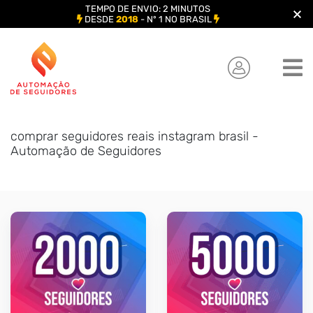
TEMPO DE ENVIO: 2 MINUTOS
DESDE
2018
- Nº 1 NO BRASIL
Skip
to
content
comprar seguidores reais instagram brasil -
Automação de Seguidores