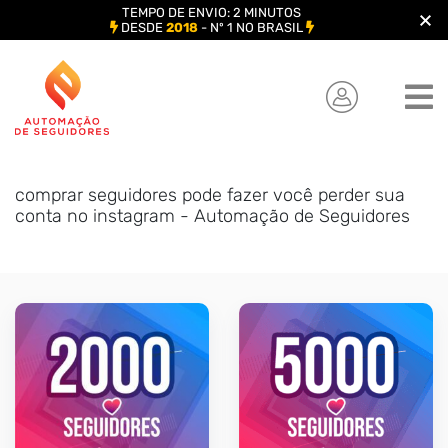
TEMPO DE ENVIO: 2 MINUTOS
DESDE
2018
- Nº 1 NO BRASIL
Skip
to
content
comprar seguidores pode fazer você perder sua
conta no instagram - Automação de Seguidores