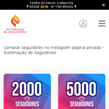
TEMPO DE ENVIO: 2 MINUTOS
DESDE
2018
- Nº 1 NO BRASIL
Skip
to
content
comprar seguidores no instagram pagina privada -
Automação de Seguidores