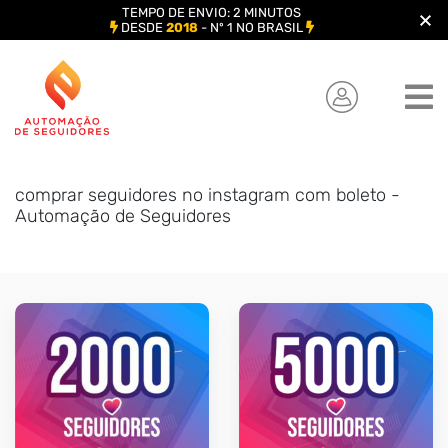
TEMPO DE ENVIO: 2 MINUTOS
DESDE
2018
- Nº 1 NO BRASIL
Skip
to
content
comprar seguidores no instagram com boleto -
Automação de Seguidores