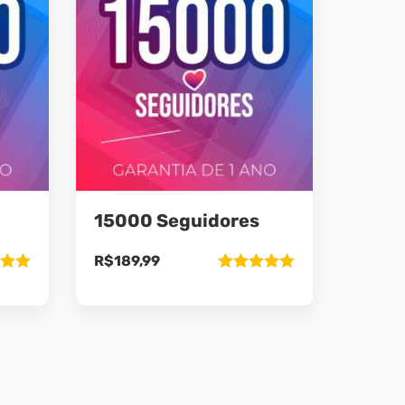
15000 Seguidores
R$
189,99
ão
Avaliação
5
5.00
de 5