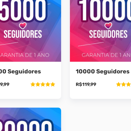
00 Seguidores
10000 Seguidores
9,99
R$
119,99
Avaliação
Avaliaç
5.00
de 5
5.00
de 