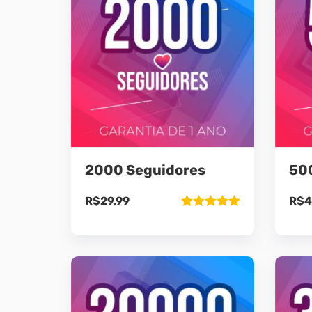
2000 Seguidores
50
R$
29,99
R$
4
Avaliação
5.00
de 5