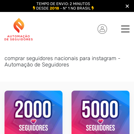
TEMPO DE ENVIO: 2 MINUTOS
DESDE
2018
- Nº 1 NO BRASIL
Skip
to
content
comprar seguidores nacionais para instagram -
Automação de Seguidores