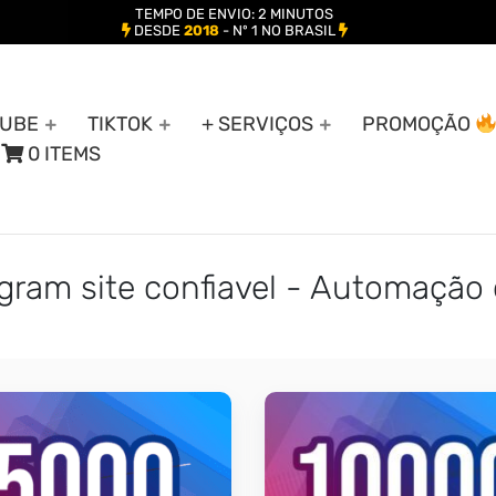
TEMPO DE ENVIO: 2 MINUTOS
DESDE
2018
- Nº 1 NO BRASIL
UBE
TIKTOK
+ SERVIÇOS
PROMOÇÃO
0 ITEMS
gram site confiavel - Automação