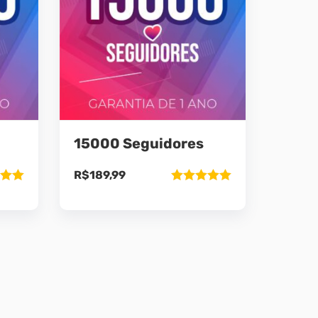
15000 Seguidores
R$
189,99
ão
Avaliação
5
5.00
de 5