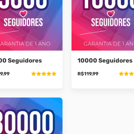
00 Seguidores
10000 Seguidores
9,99
R$
119,99
Avaliação
Avaliaç
5.00
de 5
5.00
de 