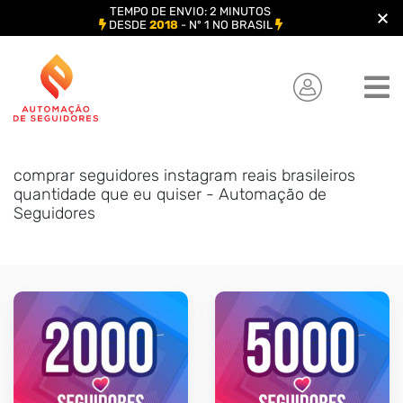
TEMPO DE ENVIO: 2 MINUTOS
DESDE
2018
- Nº 1 NO BRASIL
Skip
to
content
comprar seguidores instagram reais brasileiros
quantidade que eu quiser - Automação de
Seguidores