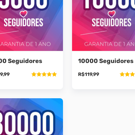
00 Seguidores
10000 Seguidores
9,99
R$
119,99
Avaliação
Avaliaç
5.00
de 5
5.00
de 