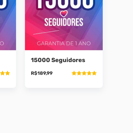
15000 Seguidores
R$
189,99
ão
Avaliação
5
5.00
de 5