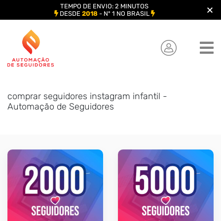
TEMPO DE ENVIO: 2 MINUTOS
DESDE
2018
- Nº 1 NO BRASIL
Skip
to
content
comprar seguidores instagram infantil -
Automação de Seguidores