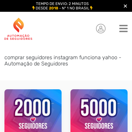
TEMPO DE ENVIO: 2 MINUTOS
DESDE
2018
- Nº 1 NO BRASIL
Skip
to
content
comprar seguidores instagram funciona yahoo -
Automação de Seguidores