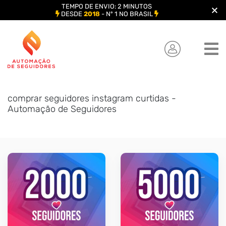
TEMPO DE ENVIO: 2 MINUTOS
DESDE
2018
- Nº 1 NO BRASIL
Skip
to
content
comprar seguidores instagram curtidas -
Automação de Seguidores