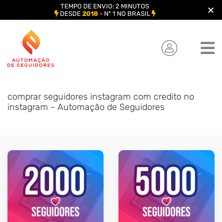
TEMPO DE ENVIO: 2 MINUTOS
DESDE
2018
- Nº 1 NO BRASIL
Skip
to
content
comprar seguidores instagram com credito no
instagram - Automação de Seguidores