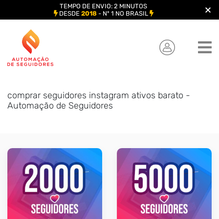
TEMPO DE ENVIO: 2 MINUTOS
DESDE
2018
- Nº 1 NO BRASIL
Skip
to
content
comprar seguidores instagram ativos barato -
Automação de Seguidores