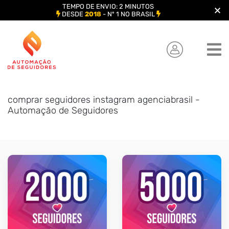
TEMPO DE ENVIO: 2 MINUTOS
DESDE
2018
- Nº 1 NO BRASIL
Skip
to
content
comprar seguidores instagram agenciabrasil -
Automação de Seguidores