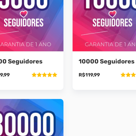
00 Seguidores
10000 Seguidores
9,99
R$
119,99
Avaliação
Avaliaç
5.00
de 5
5.00
de 