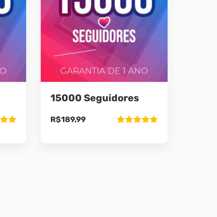
15000 Seguidores
R$
189,99
ão
Avaliação
5
5.00
de 5