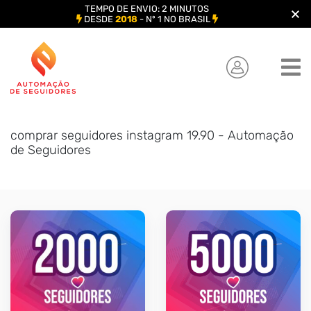
TEMPO DE ENVIO: 2 MINUTOS
DESDE
2018
- Nº 1 NO BRASIL
Skip
to
content
comprar seguidores instagram 19.90 - Automação
de Seguidores