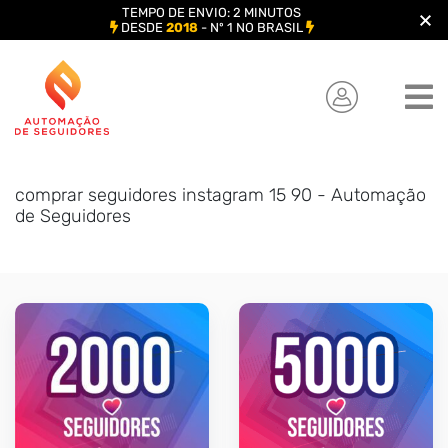
TEMPO DE ENVIO: 2 MINUTOS
DESDE
2018
- Nº 1 NO BRASIL
Skip
to
content
comprar seguidores instagram 15 90 - Automação
de Seguidores