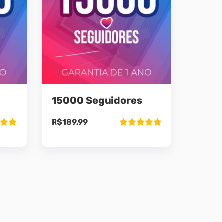
15000 Seguidores
R$
189,99
ão
Avaliação
5
5.00
de 5