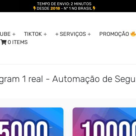
TEMPO DE ENVIO: 2 MINUTOS
DESDE
2018
- Nº 1 NO BRASIL
UBE
TIKTOK
+ SERVIÇOS
PROMOÇÃO
0 ITEMS
gram 1 real - Automação de Segu