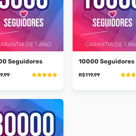
00 Seguidores
10000 Seguidores
9,99
R$
119,99
Avaliação
Avaliaç
5.00
de 5
5.00
de 