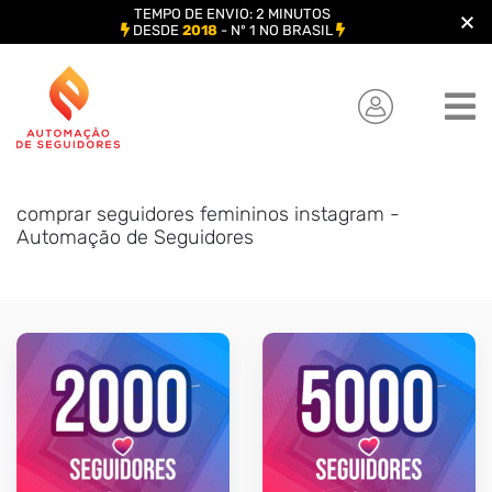
TEMPO DE ENVIO: 2 MINUTOS
DESDE
2018
- Nº 1 NO BRASIL
Skip
to
content
comprar seguidores femininos instagram -
Automação de Seguidores