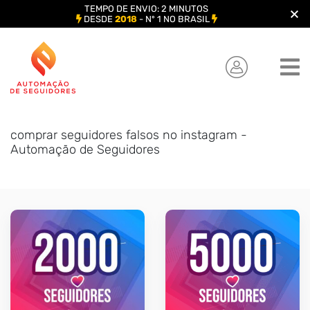
TEMPO DE ENVIO: 2 MINUTOS
DESDE
2018
- Nº 1 NO BRASIL
Skip
to
content
comprar seguidores falsos no instagram -
Automação de Seguidores