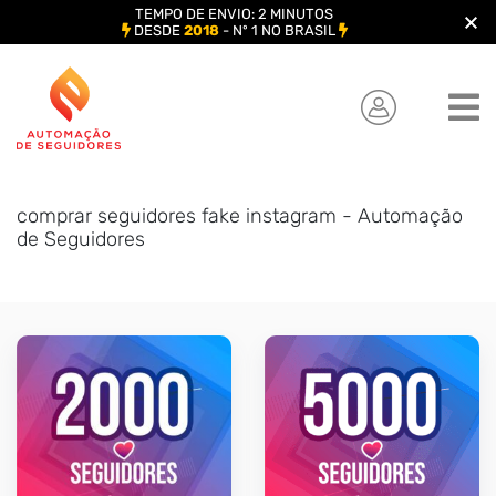
TEMPO DE ENVIO: 2 MINUTOS
DESDE
2018
- Nº 1 NO BRASIL
Skip
to
content
comprar seguidores fake instagram - Automação
de Seguidores