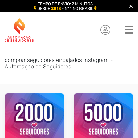
TEMPO DE ENVIO: 2 MINUTOS
DESDE
2018
- Nº 1 NO BRASIL
Skip
to
content
comprar seguidores engajados instagram -
Automação de Seguidores