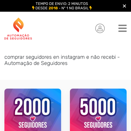
TEMPO DE ENVIO: 2 MINUTOS
DESDE
2018
- Nº 1 NO BRASIL
Skip
to
content
comprar seguidores en instagram e não recebi -
Automação de Seguidores