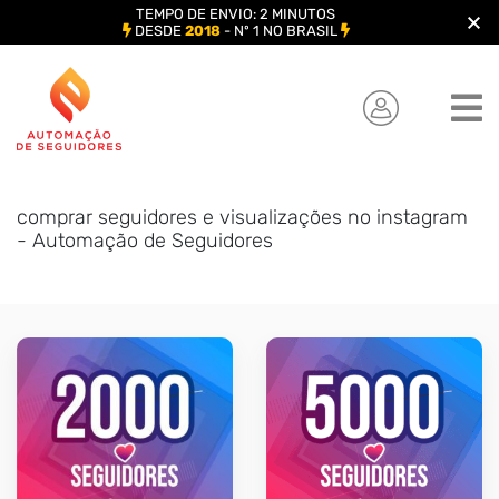
TEMPO DE ENVIO: 2 MINUTOS
DESDE
2018
- Nº 1 NO BRASIL
Skip
to
content
comprar seguidores e visualizações no instagram
- Automação de Seguidores