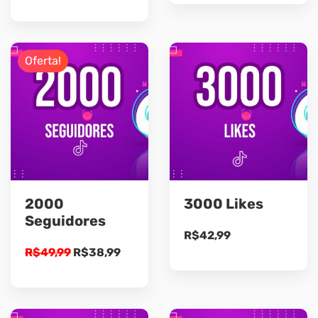
Oferta!
2000
3000 Likes
Seguidores
R$
42,99
O
O
R$
49,99
R$
38,99
preço
preço
original
atual
era:
é: