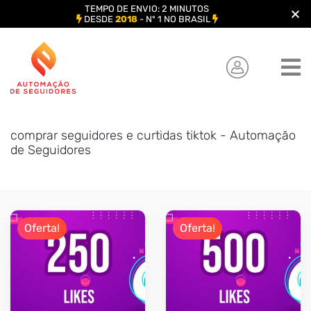
TEMPO DE ENVIO: 2 MINUTOS
DESDE
2018
- Nº 1 NO BRASIL
Skip
to
content
comprar seguidores e curtidas tiktok - Automação
de Seguidores
Oferta!
Oferta!