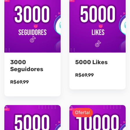
R$49,99.
R$38,99.
3000
5000 Likes
Seguidores
R$
69,99
R$
69,99
Oferta!