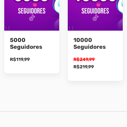
5000
10000
Seguidores
Seguidores
R$
119,99
R$
249,99
O
O
R$
219,99
preço
preço
original
atual
era:
é:
R$249,99.
R$219,99.