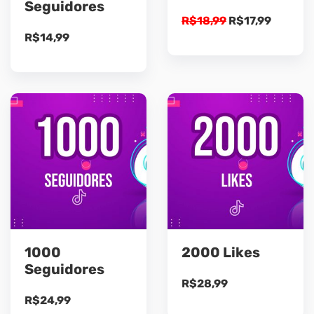
Seguidores
O
O
R$
18,99
R$
17,99
R$
14,99
preço
preço
original
atual
era:
é:
R$18,99.
R$17,99
1000
2000 Likes
Seguidores
R$
28,99
R$
24,99