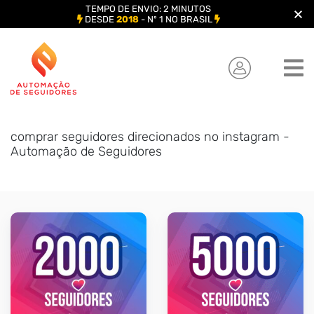
TEMPO DE ENVIO: 2 MINUTOS
DESDE
2018
- Nº 1 NO BRASIL
Skip
to
content
comprar seguidores direcionados no instagram -
Automação de Seguidores