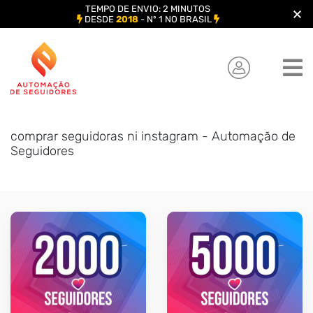
TEMPO DE ENVIO: 2 MINUTOS
DESDE
2018
- Nº 1 NO BRASIL
Skip
to
content
comprar seguidoras ni instagram - Automação de
Seguidores