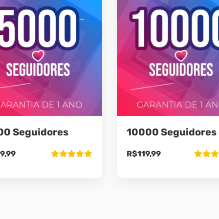
00 Seguidores
10000 Seguidores
9,99
R$
119,99
Avaliação
Avaliaç
5.00
de 5
5.00
de 