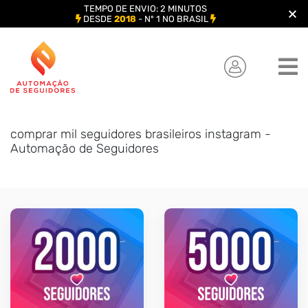
TEMPO DE ENVIO: 2 MINUTOS
DESDE
2018
- Nº 1 NO BRASIL
Skip
to
content
comprar mil seguidores brasileiros instagram -
Automação de Seguidores