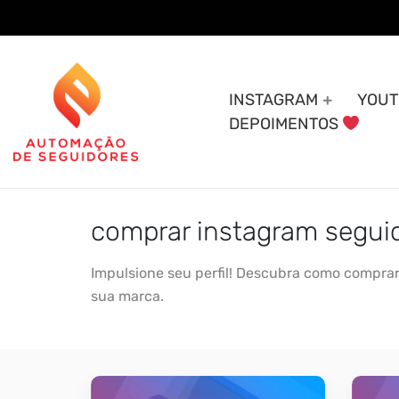
Skip
to
content
INSTAGRAM
YOUT
DEPOIMENTOS
comprar instagram segui
Impulsione seu perfil! Descubra como comprar 
sua marca.