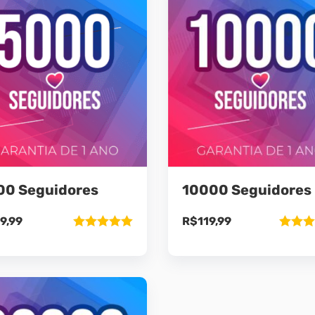
00 Seguidores
10000 Seguidores
9,99
R$
119,99
Avaliação
Avaliaç
5.00
de 5
5.00
de 