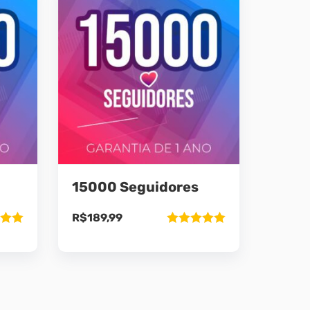
15000 Seguidores
R$
189,99
ão
Avaliação
5
5.00
de 5