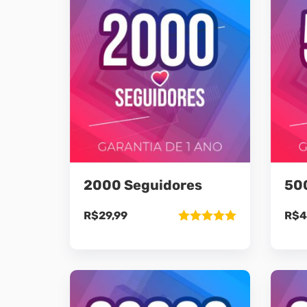
2000 Seguidores
50
R$
29,99
R$
4
Avaliação
5.00
de 5