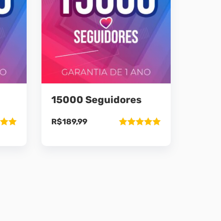
15000 Seguidores
R$
189,99
ão
Avaliação
5
5.00
de 5