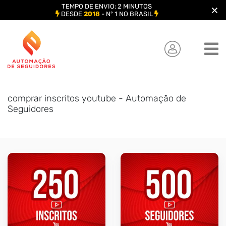
TEMPO DE ENVIO: 2 MINUTOS
DESDE
2018
- Nº 1 NO BRASIL
Skip
to
content
comprar inscritos youtube - Automação de
Seguidores