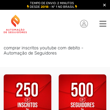
TEMPO DE ENVIO: 2 MINUTOS
DESDE
2018
- Nº 1 NO BRASIL
Skip
to
content
comprar inscritos youtube com debito -
Automação de Seguidores