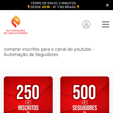
TEMPO DE ENVIO: 2 MINUTOS
DESDE
2018
- Nº 1 NO BRASIL
Skip
to
content
comprar inscritos para o canal do youtube -
Automação de Seguidores