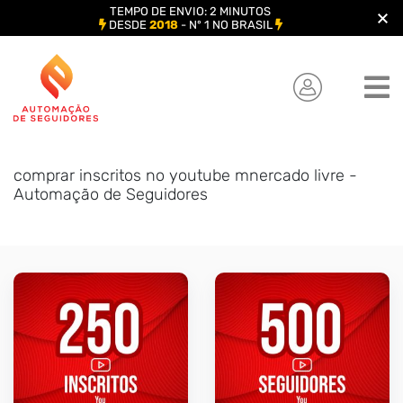
TEMPO DE ENVIO: 2 MINUTOS
DESDE
2018
- Nº 1 NO BRASIL
Skip
to
content
comprar inscritos no youtube mnercado livre -
Automação de Seguidores