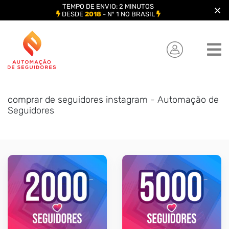
TEMPO DE ENVIO: 2 MINUTOS
DESDE
2018
- Nº 1 NO BRASIL
Skip
to
content
comprar de seguidores instagram - Automação de
Seguidores