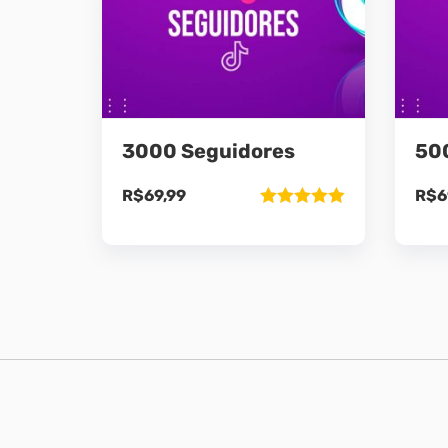
3000 Seguidores
50
R$
69,99
R$
6
Avaliação
5.00
de 5