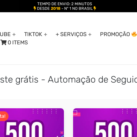
TEMPO DE ENVIO: 2 MINUTOS
DESDE
2018
- Nº 1 NO BRASIL
UBE
TIKTOK
+ SERVIÇOS
PROMOÇÃO
0 ITEMS
teste grátis - Automação de Segui
ta!