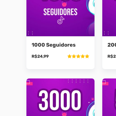
1000 Seguidores
20
R$
24,99
R$
2
Avaliação
5.00
de 5