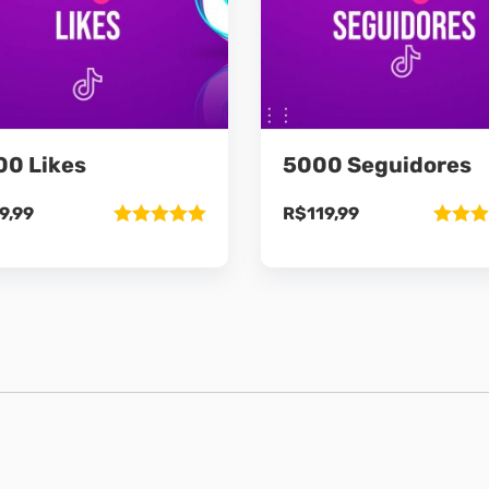
00 Likes
5000 Seguidores
9,99
R$
119,99
Avaliação
Avaliaç
5.00
de 5
5.00
de 