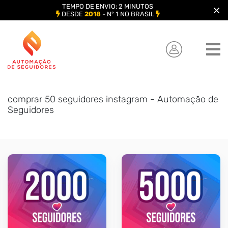
TEMPO DE ENVIO: 2 MINUTOS
DESDE
2018
- Nº 1 NO BRASIL
Skip
to
content
comprar 50 seguidores instagram - Automação de
Seguidores