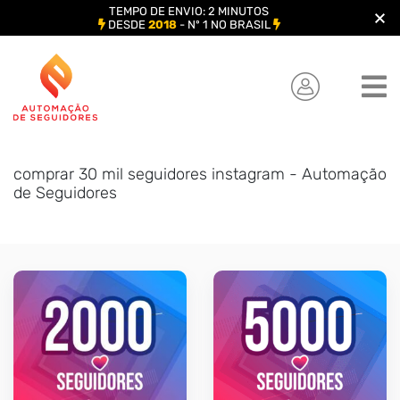
TEMPO DE ENVIO: 2 MINUTOS
DESDE
2018
- Nº 1 NO BRASIL
Skip
to
content
comprar 30 mil seguidores instagram - Automação
de Seguidores