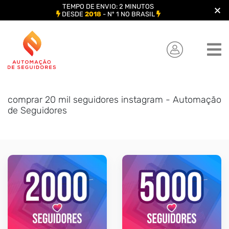
TEMPO DE ENVIO: 2 MINUTOS
DESDE
2018
- Nº 1 NO BRASIL
Skip
to
content
comprar 20 mil seguidores instagram - Automação
de Seguidores