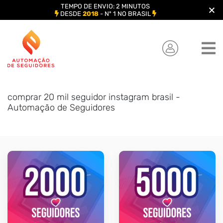
TEMPO DE ENVIO: 2 MINUTOS
DESDE
2018
- Nº 1 NO BRASIL
Skip
to
content
comprar 20 mil seguidor instagram brasil -
Automação de Seguidores