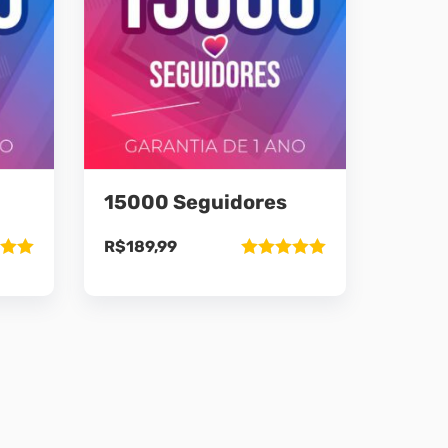
15000 Seguidores
R$
189,99
ão
Avaliação
5
5.00
de 5