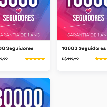
00 Seguidores
10000 Seguidores
9,99
R$
119,99
Avaliação
Avaliaç
5.00
de 5
5.00
de 