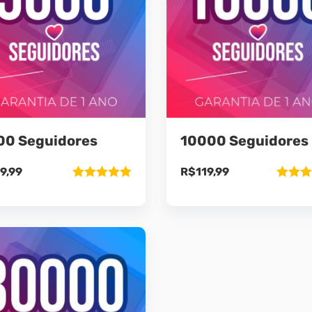
00 Seguidores
10000 Seguidores
9,99
R$
119,99
Avaliação
Avaliaç
5.00
de 5
5.00
de 