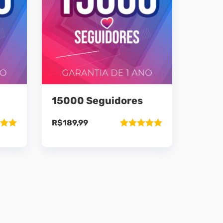
15000 Seguidores
R$
189,99
ão
Avaliação
5
5.00
de 5