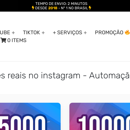
TEMPO DE ENVIO: 2 MINUTOS
DESDE
2018
- Nº 1 NO BRASIL
UBE
TIKTOK
+ SERVIÇOS
PROMOÇÃO
0 ITEMS
es reais no instagram - Automaçã