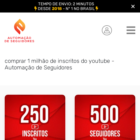
TEMPO DE ENVIO: 2 MINUTOS
DESDE
2018
- Nº 1 NO BRASIL
Skip
to
content
comprar 1 milhão de inscritos do youtube -
Automação de Seguidores